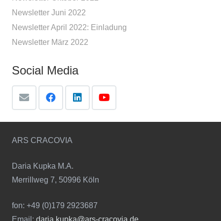
Newsletter Juni 2022
Newsletter April 2022: Einladung
Newsletter März 2022
Social Media
ARS CRACOVIA
Daria Kupka M.A.
Merrillweg 7, 50996 Köln
fon: +49 (0)179 2923687
Email:
daria.kupka@ars-cracovia.de